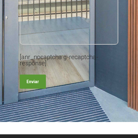
[anr_nocaptcha g-recaptcha-
response]